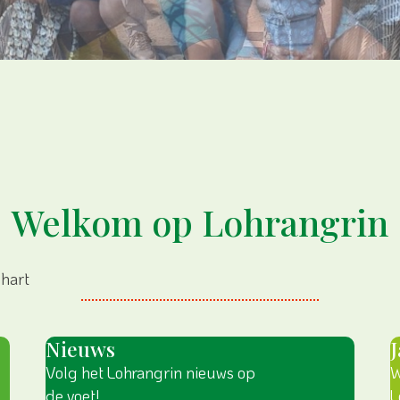
Welkom op Lohrangrin
 hart
Nieuws
Volg het Lohrangrin nieuws op
W
de voet!
L