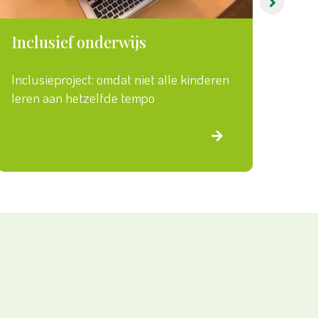
Inclusief onderwijs
Het
Inclusieproject: omdat niet alle kinderen
De 
leren aan hetzelfde tempo
in e
→