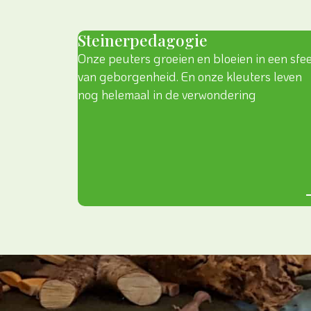
Steinerpedagogie
Onze peuters groeien en bloeien in een sfe
van geborgenheid. En onze kleuters leven
nog helemaal in de verwondering