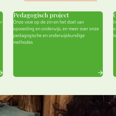
Pedagogisch project
er
Onze visie op de zin en het doel van
I
opvoeding en onderwijs, en meer over onze
o
pedagogische en onderwijskundige
l
methodes