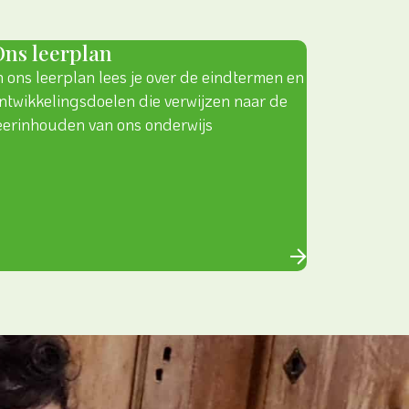
Ons leerplan
n ons leerplan lees je over de eindtermen en
ntwikkelingsdoelen die verwijzen naar de
eerinhouden van ons onderwijs