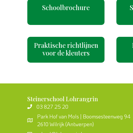
Schoolbrochure
Praktische richtlijnen
voor de kleuters
Steinerschool Lohrangrin
03 827 25 20
Park Hof van Mols | Boomsesteenweg 94
2610 Wilrijk (Antwerpen)