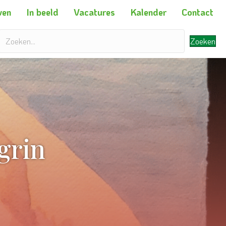
ven
In beeld
Vacatures
Kalender
Contact
Zoeken
grin