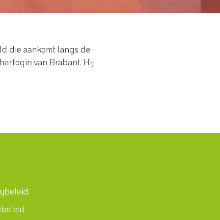
ld die aankomt langs de
 hertogin van Brabant. Hij
cybeleid
ebeleid