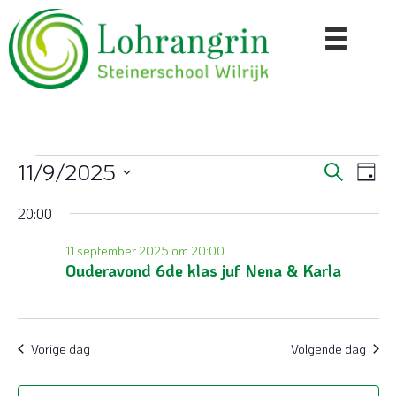
Evenementen
11/9/2025
E
E
Z
D
o
S
a
v
v
e
in
20:00
e
g
k
e
l
e
e
e
11 september 2025 om 20:00
11
n
n
c
Ouderavond 6de klas juf Nena & Karla
n
e
t
september
e
m
e
e
r
2025
e
Vorige dag
Volgende dag
m
e
n
e
n