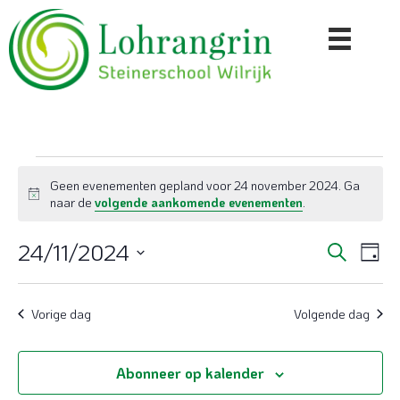
Evenementen
Geen evenementen gepland voor 24 november 2024. Ga
B
naar de
volgende aankomende evenementen
.
in
e
r
24/11/2024
E
E
Z
i
24
D
o
c
S
a
v
v
h
e
e
g
november
t
k
e
l
Vorige dag
Volgende dag
e
e
e
n
n
2024
c
n
e
t
Abonneer op kalender
e