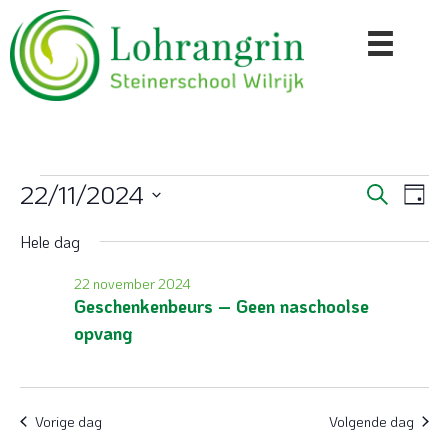
Evenementen
22/11/2024
E
E
Z
D
o
S
a
v
v
e
in
Hele dag
e
g
k
e
l
e
e
e
22 november 2024
22
n
n
c
Geschenkenbeurs – Geen naschoolse
n
e
t
opvang
november
e
m
e
e
r
2024
e
m
e
n
e
Vorige dag
Volgende dag
n