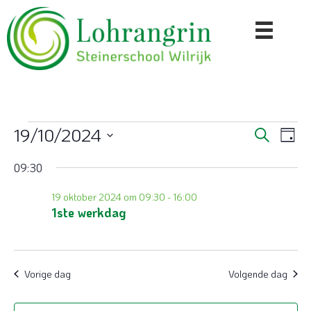
Evenementen
19/10/2024
E
E
Z
D
o
S
a
v
v
e
in
09:30
e
g
k
e
l
e
e
e
19 oktober 2024 om 09:30
-
16:00
19
n
n
c
1ste werkdag
n
e
t
oktober
e
m
e
e
r
2024
e
Vorige dag
Volgende dag
m
e
n
e
n