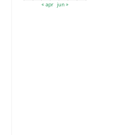
« apr
jun »