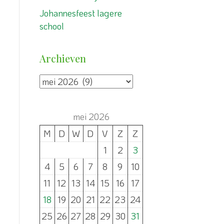
Johannesfeest lagere
school
Archieven
Archieven
mei 2026
M
D
W
D
V
Z
Z
1
2
3
4
5
6
7
8
9
10
11
12
13
14
15
16
17
18
19
20
21
22
23
24
25
26
27
28
29
30
31