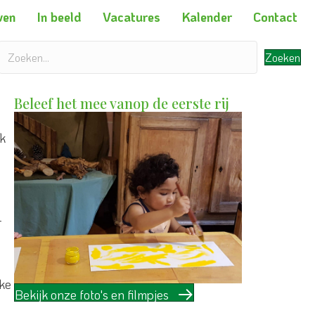
ven
In beeld
Vacatures
Kalender
Contact
Zoeken
Beleef het mee vanop de eerste rij
jk
r
jke
Bekijk onze foto's en filmpjes