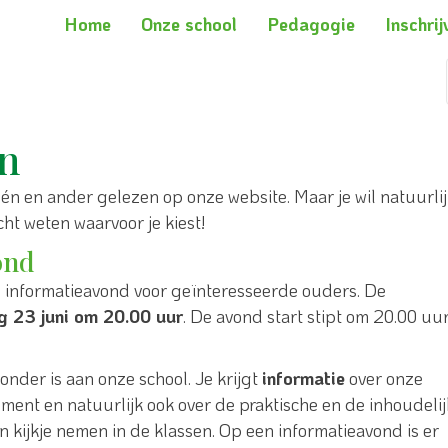
Home
Onze school
Pedagogie
Inschrij
en
één en ander gelezen op onze website. Maar je wil natuurli
ht weten waarvoor je kiest!
ond
 informatieavond voor geïnteresseerde ouders. De
g 23 juni
om 20.00 uur
. De avond start stipt om 20.00 uu
nder is aan onze school. Je krijgt
informatie
over onze
ent en natuurlijk ook over de praktische en de inhoudeli
n kijkje nemen in de klassen. Op een informatieavond is er