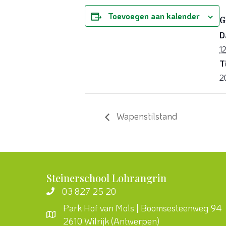
Toevoegen aan kalender
G
D
1
T
2
Wapenstilstand
Steinerschool Lohrangrin
03 827 25 20
Park Hof van Mols | Boomsesteenweg 94
2610 Wilrijk (Antwerpen)