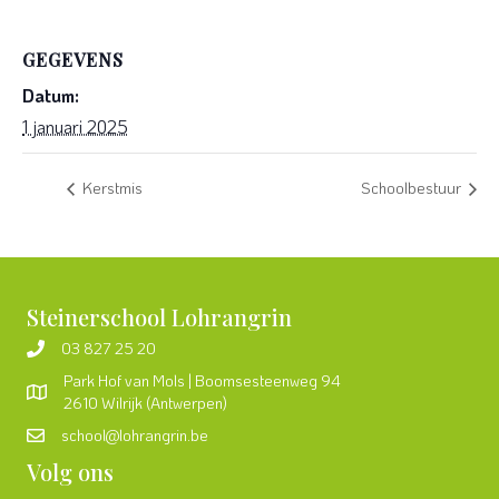
GEGEVENS
Datum:
1 januari 2025
Kerstmis
Schoolbestuur
Steinerschool Lohrangrin
03 827 25 20
Park Hof van Mols | Boomsesteenweg 94
2610 Wilrijk (Antwerpen)
school@lohrangrin.be
Volg ons