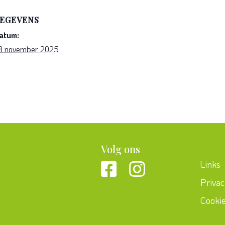
EGEVENS
atum:
8 november 2025
Volg ons
Links
Priva
Cooki