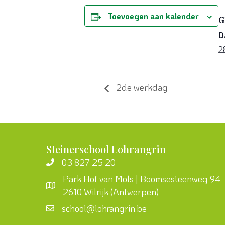
Toevoegen aan kalender
G
D
2
2de werkdag
Steinerschool Lohrangrin
03 827 25 20
Park Hof van Mols | Boomsesteenweg 94
2610 Wilrijk (Antwerpen)
school@lohrangrin.be