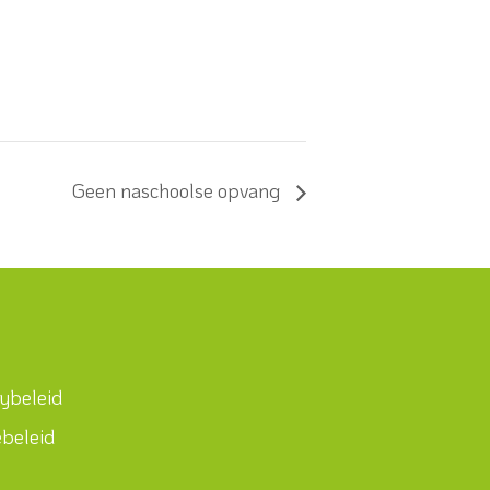
Geen naschoolse opvang
cybeleid
ebeleid