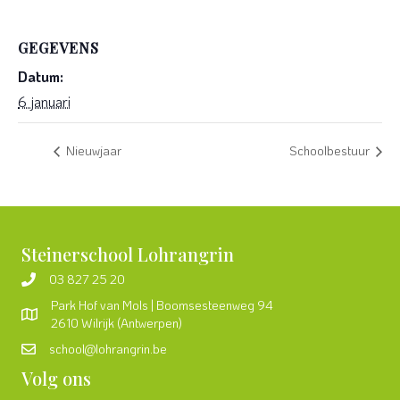
GEGEVENS
Datum:
6 januari
Nieuwjaar
Schoolbestuur
Steinerschool Lohrangrin
03 827 25 20
Park Hof van Mols | Boomsesteenweg 94
2610 Wilrijk (Antwerpen)
school@lohrangrin.be
Volg ons