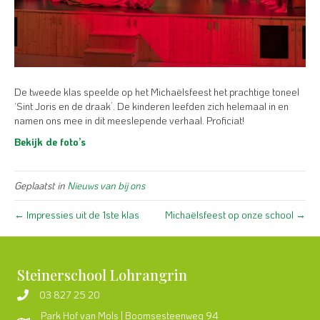
De tweede klas speelde op het Michaëlsfeest het prachtige toneel
‘Sint Joris en de draak’. De kinderen leefden zich helemaal in en
namen ons mee in dit meeslepende verhaal. Proficiat!
Bekijk de foto’s
Geplaatst in
Nieuws van bij ons
← Impressies uit de 1ste klas
Michaëlsfeest op onze school →
Steinerschool Lohrangrin
03 827 25 20
Park Hof van Mols | Boomsesteenweg 94